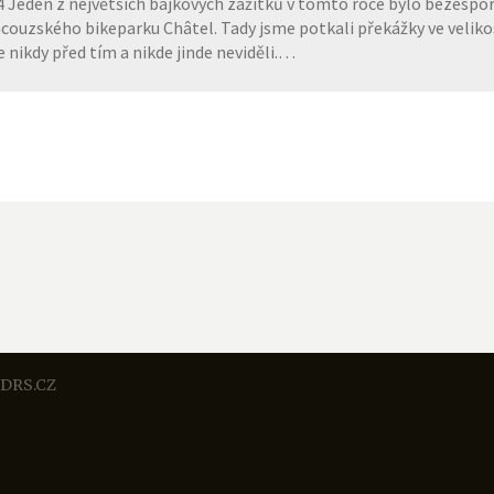
4 Jeden z největších bajkových zážitků v tomto roce bylo bezesp
couzského bikeparku Châtel. Tady jsme potkali překážky ve velikos
 nikdy před tím a nikde jinde neviděli.…
DRS.CZ