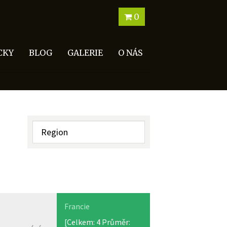
0
CKY
BLOG
GALERIE
O NÁS
Francie
[Celkem:
4
Průměr: