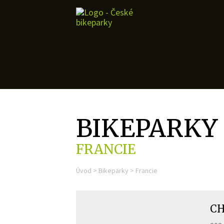
BIKEPARKY
FRANCIE
Úvod
>
Bikeparky
>
Francie
CH