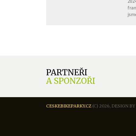
202
fran
jsme
PARTNEŘI
A SPONZOŘI
CESKEBIKEPARKY.CZ
(C) 2026,
DESIGN BY