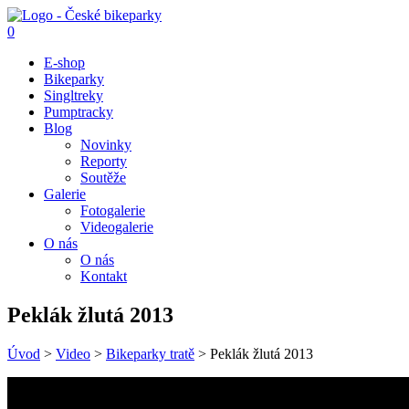
0
E-shop
Bikeparky
Singltreky
Pumptracky
Blog
Novinky
Reporty
Soutěže
Galerie
Fotogalerie
Videogalerie
O nás
O nás
Kontakt
Peklák žlutá 2013
Úvod
>
Video
>
Bikeparky tratě
>
Peklák žlutá 2013