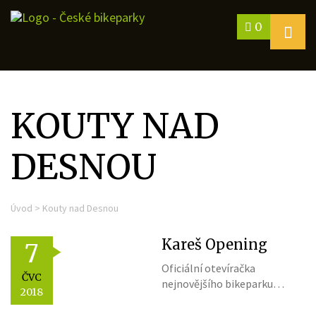
0
KOUTY NAD
DESNOU
Úvod
>
Kouty nad Desnou
Kareš Opening
7
Oficiální otevíračka
ČVC
nejnovějšího bikeparku…
2018