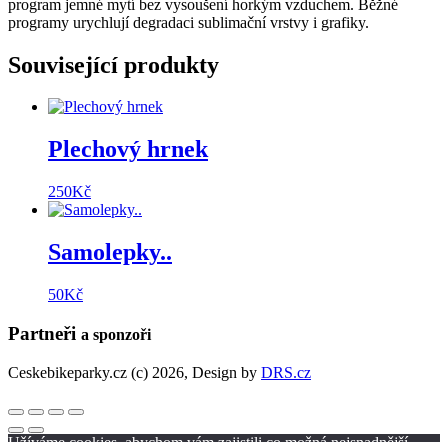
program jemné mytí bez vysoušení horkým vzduchem. Běžné
programy urychlují degradaci sublimační vrstvy i grafiky.
Související produkty
Plechový hrnek
250
Kč
Samolepky..
50
Kč
Partneři
a sponzoři
Ceskebikeparky.cz
(c) 2026,
Design by
DRS.cz
Užíváme cookies, abychom vám zajistili co možná nejsnadnější