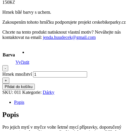
150
Kč
Hrnek bílé barvy s uchem.
Zakoupením tohoto hrníčku podporujete projekt ceskebikeparky.cz
Chcete na tento produkt natisknout vlastní motiv? Neváhejte nás
kontaktovat na email:
jenda.huudecek@gmail.com
Barva
Vyčistit
-
Hrnek množství
+
Přidat do košíku
SKU:
011
Kategorie:
Dárky
Popis
Popis
Pro jejich mytí v myčce volte šetrné mycí přípravky, doporučený