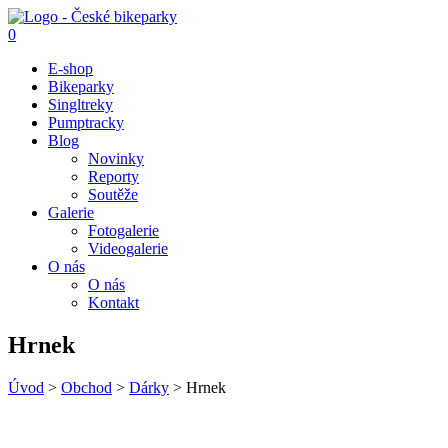
0
E-shop
Bikeparky
Singltreky
Pumptracky
Blog
Novinky
Reporty
Soutěže
Galerie
Fotogalerie
Videogalerie
O nás
O nás
Kontakt
Hrnek
Úvod
>
Obchod
>
Dárky
>
Hrnek