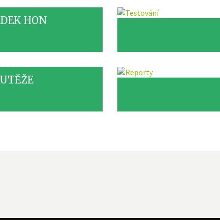
DEK HON
UTĚŽE