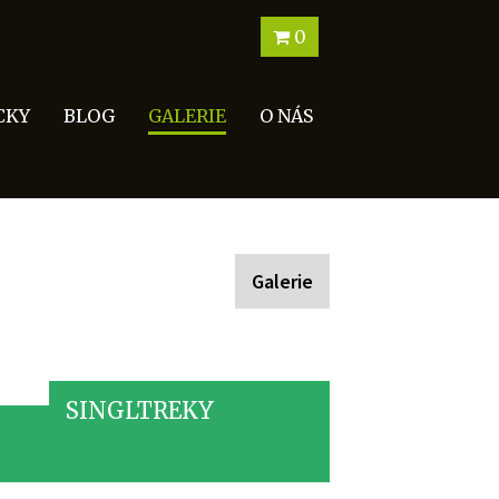
0
CKY
BLOG
GALERIE
O NÁS
Galerie
SINGLTREKY