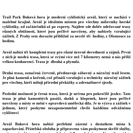
Trail Park Buková hora je moderní cyklistický areál, který se nachází v
malebné krajině. Areál je ideálním místem pro všechny milovníky horské
cyklistiky, od začátečníků až po experty. Najdete zde dobře udržované trasy
různých obtížností, které jsou pečlivě navrženy, aby nabízely vzrušující
zážitek. Z Prahy sem dorazíte přibližně za necelé tři hodiny, z Olomouce za
hodinu.
Areál nabízí tři kompletní trasy pro různé úrovně dovedností a zájmů. První
z nich je modrá trasa, která se svými více než 7 kilometry nemá u nás příliš
velkou konkurenci. Trasa je dlouhá a plynulá.
Druhá trasa, označená červeně, představuje zábavný a náročný trail lesem.
Je plná kamenů a kořenů, což přináší vzrušující a technicky náročný zážitek
pro všechny, kteří milují přírodní překážky a adrenalinové sjezdy.
Poslední možností je černá trasa, která je určena pro pokročilé jezdce. Tato
trasa je plná kamenitých pasáží, skoků a klopenek, které jsou pečlivě
navrženy a místy se mění v opravdová umělecká díla. Je to výzva a zážitek v
jednom, který poskytne nezapomenutelné chvíle každému odvážnému
cyklistovi
Areál Buková hora nabízí perfektní zázemí s dostatkem místa k
zaparkování. Přátelská obsluha je připravena vám poskytnout skvělé služby,