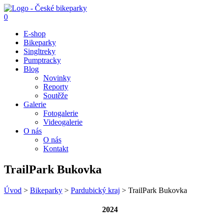
0
E-shop
Bikeparky
Singltreky
Pumptracky
Blog
Novinky
Reporty
Soutěže
Galerie
Fotogalerie
Videogalerie
O nás
O nás
Kontakt
TrailPark Bukovka
Úvod
>
Bikeparky
>
Pardubický kraj
>
TrailPark Bukovka
2024