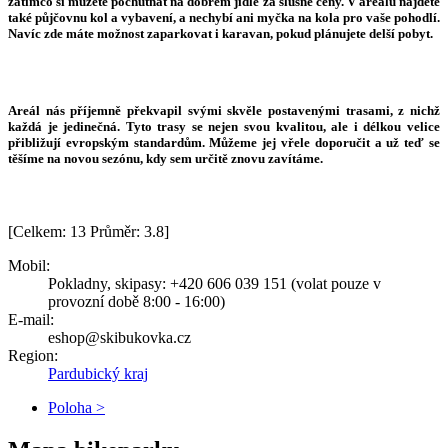
zatímco si můžete pochutnat na dobrém jídle za slušné ceny. V areálu najdete
také půjčovnu kol a vybavení, a nechybí ani myčka na kola pro vaše pohodlí.
Navíc zde máte možnost zaparkovat i karavan, pokud plánujete delší pobyt.
Areál nás příjemně překvapil svými skvěle postavenými trasami, z nichž
každá je jedinečná. Tyto trasy se nejen svou kvalitou, ale i délkou velice
přibližují evropským standardům. Můžeme jej vřele doporučit a už teď se
těšíme na novou sezónu, kdy sem určitě znovu zavítáme.
[Celkem:
13
Průměr:
3.8
]
Mobil:
Pokladny, skipasy: +420 606 039 151 (volat pouze v
provozní době 8:00 - 16:00)
E-mail:
eshop@skibukovka.cz
Region:
Pardubický kraj
Poloha >